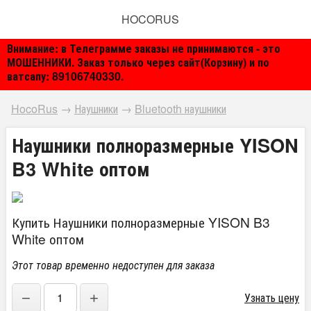
HOCORUS
Внимание: в Телеграмме заказы не принимаются - это
МОШЕННИКИ. Заказ только через сайт(Корзину) и по
ватсапу: 89106740330.
HocoRus
→
Наушники
→
Bluetooth наушники
Наушники полноразмерные YISON
B3 White оптом
Купить Наушники полноразмерные YISON B3
White оптом
Этот товар временно недоступен для заказа
−
+
Узнать цену