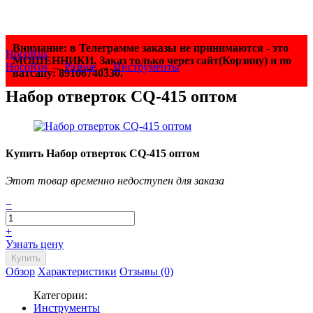
Внимание: в Телеграмме заказы не принимаются - это
HocoRus
МОШЕННИКИ. Заказ только через сайт(Корзину) и по
HocoRus
→
Разное
→
Инструменты
ватсапу: 89106740330.
Набор отверток CQ-415 оптом
Купить Набор отверток CQ-415 оптом
Этот товар временно недоступен для заказа
−
+
Узнать цену
Обзор
Характеристики
Отзывы (0)
Категории:
Инструменты