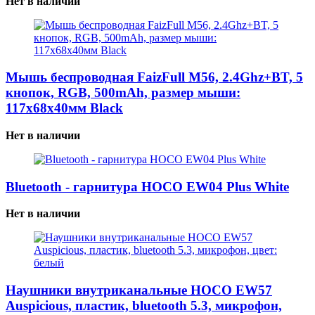
Нет в наличии
Мышь беспроводная FaizFull M56, 2.4Ghz+BT, 5
кнопок, RGB, 500mAh, размер мыши:
117x68x40мм Black
Нет в наличии
Bluetooth - гарнитура HOCO EW04 Plus White
Нет в наличии
Наушники внутриканальные HOCO EW57
Auspicious, пластик, bluetooth 5.3, микрофон,