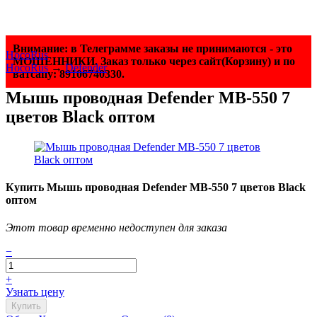
Внимание: в Телеграмме заказы не принимаются - это
HocoRus
МОШЕННИКИ. Заказ только через сайт(Корзину) и по
HocoRus
→
Defender
ватсапу: 89106740330.
Мышь проводная Defender MB-550 7
цветов Black оптом
Купить Мышь проводная Defender MB-550 7 цветов Black
оптом
Этот товар временно недоступен для заказа
−
+
Узнать цену