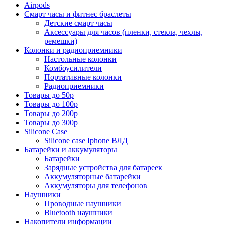
Airpods
Смарт часы и фитнес браслеты
Детские смарт часы
Аксессуары для часов (пленки, стекла, чехлы,
ремешки)
Колонки и радиоприемники
Настольные колонки
Комбоусилители
Портативные колонки
Радиоприемники
Товары до 50р
Товары до 100р
Товары до 200р
Товары до 300р
Silicone Case
Silicone case Iphone ВЛД
Батарейки и аккумуляторы
Батарейки
Зарядные устройства для батареек
Аккумуляторные батарейки
Аккумуляторы для телефонов
Наушники
Проводные наушники
Bluetooth наушники
Накопители информации