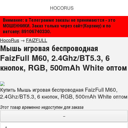
HOCORUS
Внимание: в Телеграмме заказы не принимаются - это
МОШЕННИКИ. Заказ только через сайт(Корзину) и по
ватсапу: 89106740330.
HocoRus
→
FAIZFULL
Мышь игровая беспроводная
FaizFull M60, 2.4Ghz/BT5.3, 6
кнопок, RGB, 500mAh White оптом
Купить Мышь игровая беспроводная FaizFull M60,
2.4Ghz/BT5.3, 6 кнопок, RGB, 500mAh White оптом
Этот товар временно недоступен для заказа
−