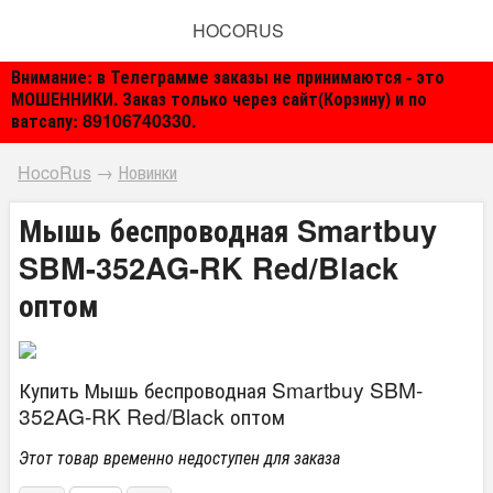
HOCORUS
Внимание: в Телеграмме заказы не принимаются - это
МОШЕННИКИ. Заказ только через сайт(Корзину) и по
ватсапу: 89106740330.
HocoRus
→
Новинки
Мышь беспроводная Smartbuy
SBM-352AG-RK Red/Black
оптом
Купить Мышь беспроводная Smartbuy SBM-
352AG-RK Red/Black оптом
Этот товар временно недоступен для заказа