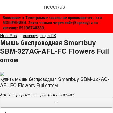
HOCORUS
Внимание: в Телеграмме заказы не принимаются - это
МОШЕННИКИ. Заказ только через сайт(Корзину) и по
ватсапу: 89106740330.
HocoRus
→
Аксессуары для ПК
Мышь беспроводная Smartbuy
SBM-327AG-AFL-FC Flowers Fuil
оптом
Купить Мышь беспроводная Smartbuy SBM-327AG-
AFL-FC Flowers Fuil оптом
Этот товар временно недоступен для заказа
−