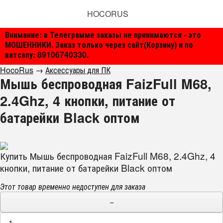
HOCORUS
Внимание: в Телеграмме заказы не принимаются - это
МОШЕННИКИ. Заказ только через сайт(Корзину) и по
ватсапу: 89106740330.
HocoRus
→
Аксессуары для ПК
Мышь беспроводная FaizFull M68,
2.4Ghz, 4 кнопки, питание от
батарейки Black оптом
Купить Мышь беспроводная FaizFull M68, 2.4Ghz, 4
кнопки, питание от батарейки Black оптом
Этот товар временно недоступен для заказа
−