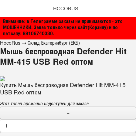
HOCORUS
Внимание: в Телеграмме заказы не принимаются - это
МОШЕННИКИ. Заказ только через сайт(Корзину) и по
ватсапу: 89106740330.
HocoRus
→
Склад Екатеринбург (ЕКБ)
Мышь беспроводная Defender Hit
MM-415 USB Red оптом
Купить Мышь беспроводная Defender Hit MM-415
USB Red оптом
Этот товар временно недоступен для заказа
−