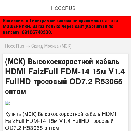
HOCORUS
Внимание: в Телеграмме заказы не принимаются - это
МОШЕННИКИ. Заказ только через сайт(Корзину) и по
ватсапу: 89106740330.
HocoRus
→
Склад Москва (МСК)
(МСК) Высокоскоростной кабель
HDMI FaizFull FDM-14 15м V1.4
FullHD тросовый OD7.2 R53065
оптом
Купить (МСК) Высокоскоростной кабель HDMI
FaizFull FDM-14 15м V1.4 FullHD тросовый
OD7.2 R53065 оптом