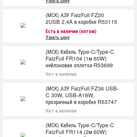
Узнать цену
(МСК) АЗУ FaizFull FZ20
2USB 2,4A в коробке R53115
Есть в наличии (оптом)
Узнать цену
(МСК) Кабель Type-C/Type-C
FaizFull FR104 (1м 60W)
нейлоновая оплетка R53699
Нет в наличии
(МСК) АЗУ FaizFull FZ36 USB-
C 30W, USB-A18W,
прозрачный в коробке R53747
Нет в наличии
(МСК) Кабель Type-C/Type-C
FaizFull FR114 (2м 60W)