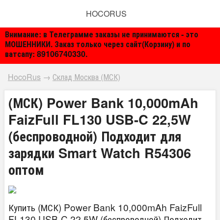
HOCORUS
Внимание: в Телеграмме заказы не принимаются - это
МОШЕННИКИ. Заказ только через сайт(Корзину) и по
ватсапу: 89106740330.
HocoRus
→
Склад Москва (МСК)
(МСК) Power Bank 10,000mAh
FaizFull FL130 USB-C 22,5W
(беспроводной) Подходит для
зарядки Smart Watch R54306
оптом
Купить (МСК) Power Bank 10,000mAh FaizFull
FL130 USB-C 22,5W (беспроводной) Подходит