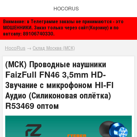
HOCORUS
Внимание: в Телеграмме заказы не принимаются - это
МОШЕННИКИ. Заказ только через сайт(Корзину) и по
ватсапу: 89106740330.
HocoRus
→
Склад Москва (МСК)
(МСК) Проводные наушники
FaizFull FN46 3,5mm HD-
Звучание с микрофоном HI-FI
Аудио (Силиконовая оплётка)
R53469 оптом