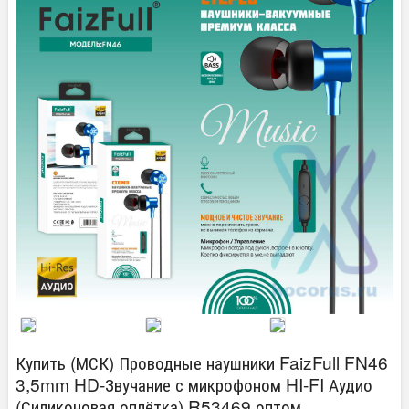
Купить (МСК) Проводные наушники FaizFull FN46
3,5mm HD-Звучание с микрофоном HI-FI Аудио
(Силиконовая оплётка) R53469 оптом