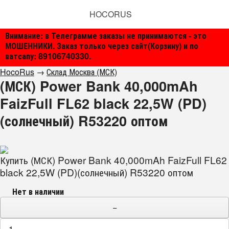
HOCORUS
Внимание: в Телеграмме заказы не принимаются - это
МОШЕННИКИ. Заказ только через сайт(Корзину) и по
ватсапу: 89106740330.
HocoRus
→
Склад Москва (МСК)
(МСК) Power Bank 40,000mAh
FaizFull FL62 black 22,5W (PD)
(солнечный) R53220 оптом
Купить (МСК) Power Bank 40,000mAh FaizFull FL62
black 22,5W (PD)(солнечный) R53220 оптом
Нет в наличии
−