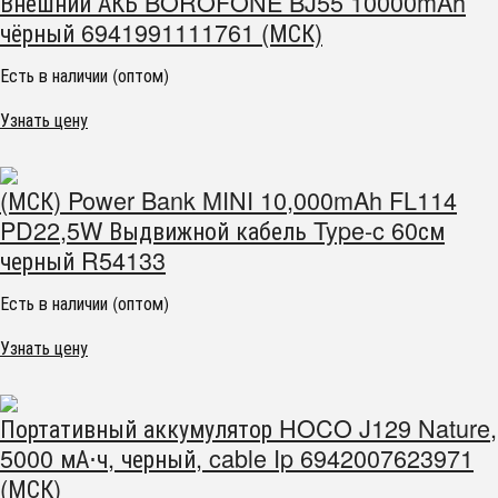
Внешний АКБ BOROFONE BJ55 10000mAh
чёрный 6941991111761 (МСК)
Есть в наличии (оптом)
Узнать цену
(МСК) Power Bank MINI 10,000mAh FL114
PD22,5W Выдвижной кабель Type-c 60см
черный R54133
Есть в наличии (оптом)
Узнать цену
Портативный аккумулятор HOCO J129 Nature,
5000 мА⋅ч, черный, cable Ip 6942007623971
(МСК)