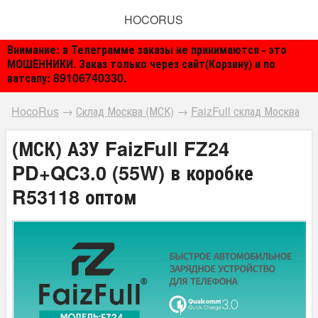
HOCORUS
Внимание: в Телеграмме заказы не принимаются - это
МОШЕННИКИ. Заказ только через сайт(Корзину) и по
ватсапу: 89106740330.
HocoRus
→
Склад Москва (МСК)
→
FaizFull склад Москва
(МСК) АЗУ FaizFull FZ24
PD+QC3.0 (55W) в коробке
R53118 оптом