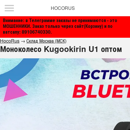
HOCORUS
Внимание: в Телеграмме заказы не принимаются - это
МОШЕННИКИ. Заказ только через сайт(Корзину) и по
ватсапу: 89106740330.
HocoRus
→
Склад Москва (МСК)
Моноколесо Kugookirin U1 оптом