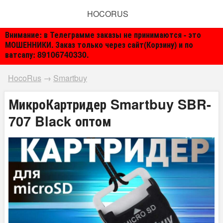
HOCORUS
Внимание: в Телеграмме заказы не принимаются - это
МОШЕННИКИ. Заказ только через сайт(Корзину) и по
ватсапу: 89106740330.
HocoRus
→
Smartbuy
МикроКартридер Smartbuy SBR-
707 Black оптом