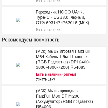
Нет в наличии
Переходник HOCO UA17,
Type-C - USB3.0, черный,
OTG 6931474762016 (МСК)
Нет в наличии
Рекомендуем посмотреть
(МСК) Мышь Игровая FaizFull
M64 Кабель 1.5м 11 кнопок
(RGB Подсветка) (DPI 2400-
3600-4800-7200) R54083
Есть в наличии (оптом)
Узнать цену
(МСК) Мышь проводная
FaizFull M80 DPI/1200
(Аккумулятор+RGB подсветка)
R54096