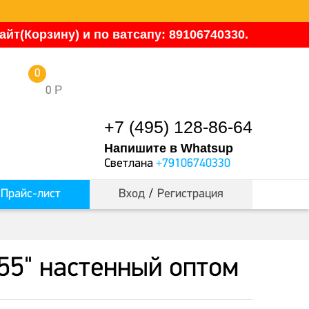
йт(Корзину) и по ватсапу: 89106740330.
0
Р
0
+7 (495) 128-86-64
Напишите в Whatsup
Светлана
+79106740330
Прайс-лист
Вход
/
Регистрация
55" настенный оптом