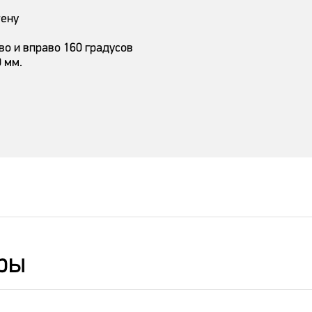
тену
ево и вправо 160 градусов
 мм.
ры