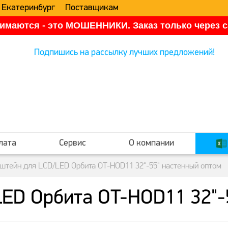
 Екатеринбург
Поставщикам
имаются - это МОШЕННИКИ. Заказ только через са
Подпишись на рассылку лучших предложений!
лата
Сервис
О компании
штейн для LCD/LED Орбита OT-HOD11 32"-55" настенный оптом
ED Орбита OT-HOD11 32"-