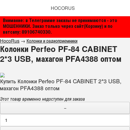
HOCORUS
Внимание: в Телеграмме заказы не принимаются - это
МОШЕННИКИ. Заказ только через сайт(Корзину) и по
ватсапу: 89106740330.
HocoRus
→
Колонки и радиоприемники
Колонки Perfeo PF-84 CABINET
2*3 USB, махагон PFA4388 оптом
Купить Колонки Perfeo PF-84 CABINET 2*3 USB,
махагон PFA4388 оптом
Этот товар временно недоступен для заказа
−