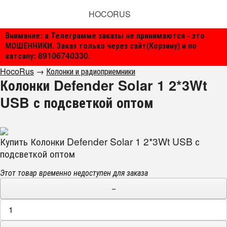
HOCORUS
Внимание: в Телеграмме заказы не принимаются - это
МОШЕННИКИ. Заказ только через сайт(Корзину) и по
ватсапу: 89106740330.
HocoRus
→
Колонки и радиоприемники
Колонки Defender Solar 1 2*3Wt
USB с подсветкой оптом
Купить Колонки Defender Solar 1 2*3Wt USB с
подсветкой оптом
Этот товар временно недоступен для заказа
−