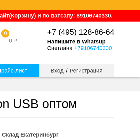
йт(Корзину) и по ватсапу: 89106740330.
+7 (495) 128-86-64
0
0
Р
Напишите в Whatsup
Светлана
+79106740330
райс-лист
Вход
/
Регистрация
on USB оптом
Склад Екатеринбург