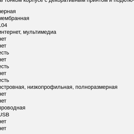
в тонком корпусе с декоративным принтом и подклю
черная
мембранная
104
интернет, мультимедиа
нет
нет
есть
нет
есть
нет
есть
островная, низкопрофильная, полноразмерная
нет
нет
проводная
USB
нет
нет