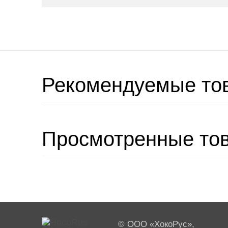
Рекомендуемые то
Просмотренные то
© ООО «ХокоРус»,