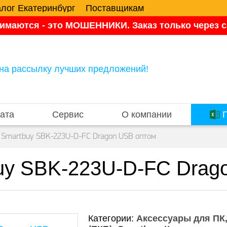
алог Екатеринбург
Поставщикам
имаются - это МОШЕННИКИ. Заказ только через са
на рассылку лучших предложений!
ата
Сервис
О компании
П
 Smartbuy SBK-223U-D-FC Dragon USB оптом
uy SBK-223U-D-FC Drag
Категории:
Аксессуары для ПК