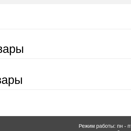
вары
вары
Режим работы: пн - пт