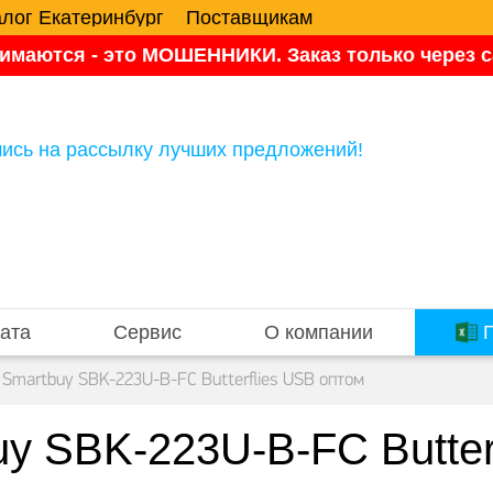
алог Екатеринбург
Поставщикам
имаются - это МОШЕННИКИ. Заказ только через са
ись на рассылку лучших предложений!
ата
Сервис
О компании
П
 Smartbuy SBK-223U-B-FC Butterflies USB оптом
y SBK-223U-B-FC Butter