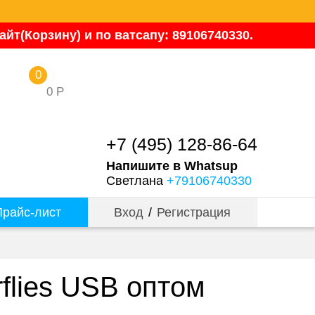
йт(Корзину) и по ватсапу: 89106740330.
0
0
Р
+7 (495) 128-86-64
Напишите в Whatsup
Светлана
+79106740330
райс-лист
Вход
/
Регистрация
flies USB оптом