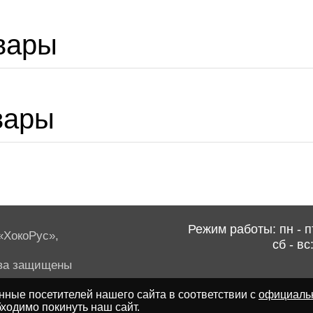
вары
вары
Режим работы: пн - пт
ХокоРус»,
сб - вс
ва защищены
ные посетителей нашего сайта в соответствии с
официаль
ходимо покинуть наш сайт.