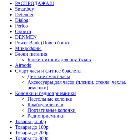
РАСПРОДАЖА!!!
Smartbuy
Defender
Dialog
Perfeo
Орбита
DENMEN
Power Bank (Повер банк)
Микрофоны
Блоки питания
Блоки питания для ноутбуков
Airpods
Смарт часы и фитнес браслеты
Детские смарт часы
Аксессуары для часов (пленки, стекла, чехлы,
ремешки)
Колонки и радиоприемники
Настольные колонки
Комбоусилители
Портативные колонки
Радиоприемники
Товары до 50р
Товары до 100р
Товары до 200р
Товары до 300р