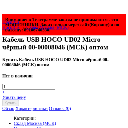
Внимание: в Телеграмме заказы не принимаются - это
HocoRus
МОШЕННИКИ. Заказ только через сайт(Корзину) и по
HocoRus
→
Склад Москва (МСК)
ватсапу: 89106740330.
Кабель USB HOCO UD02 Micro
чёрный 00-00008046 (МСК) оптом
Купить Кабель USB HOCO UD02 Micro чёрный 00-
00008046 (МСК) оптом
Нет в наличии
−
+
Узнать цену
Обзор
Характеристики
Отзывы (0)
Категории:
Склад Москва (МСК)