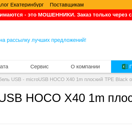
алог Екатеринбург
Поставщикам
имаются - это МОШЕННИКИ. Заказ только через са
на рассылку лучших предложений!
ата
Сервис
О компании
П
бель USB - microUSB HOCO X40 1m плоский TPE Black 
oUSB HOCO X40 1m плос