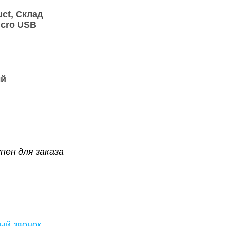
uct
Склад
icro USB
ый
ен для заказа
ый звонок