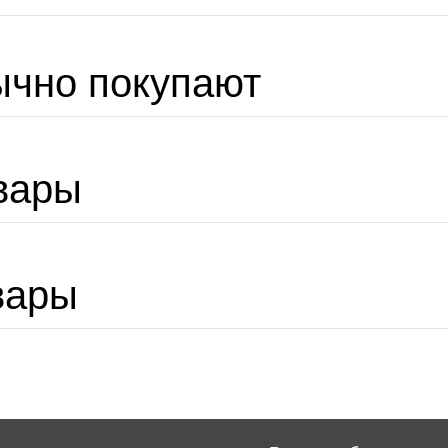
ычно покупают
вары
вары