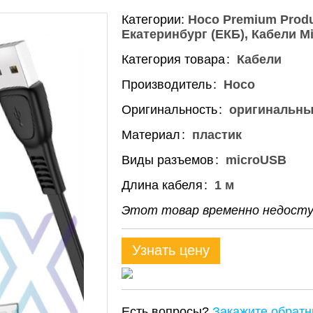
Категории:
Hoco Premium Prod
Екатеринбург (ЕКБ)
Кабели M
Категория товара
Кабели
Производитель
Hoco
Оригинальность
оригинальн
Материал
пластик
Виды разъемов
microUSB
Длина кабеля
1 м
Этот товар временно недоступ
Узнать цену
Есть вопросы?
Закажите обратн