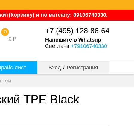
йт(Корзину) и по ватсапу: 89106740330.
+7 (495) 128-86-64
0
0
Р
Напишите в Whatsup
Светлана
+79106740330
райс-лист
Вход
/
Регистрация
оптом
кий TPE Black