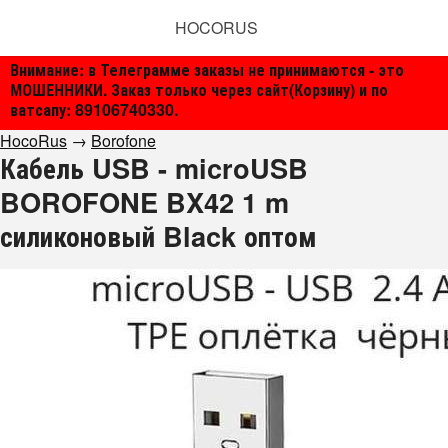
HOCORUS
Внимание: в Телеграмме заказы не принимаются - это
МОШЕННИКИ. Заказ только через сайт(Корзину) и по
ватсапу: 89106740330.
HocoRus
→
Borofone
Кабель USB - microUSB
BOROFONE BX42 1 m
силиконовый Black оптом