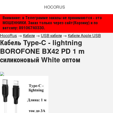
HOCORUS
Внимание: в Телеграмме заказы не принимаются - это
МОШЕННИКИ. Заказ только через сайт(Корзину) и по
ватсапу: 89106740330.
HocoRus
→
Кабели
→
USB кабели
→
Кабели Apple USB
Кабель Type-C - lightning
BOROFONE BX42 PD 1 m
силиконовый White оптом