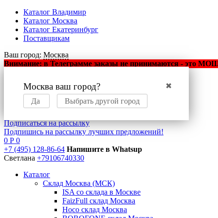
Каталог Владимир
Каталог Москва
Каталог Екатеринбург
Поставщикам
Ваш город:
Москва
Внимание: в Телеграмме заказы не принимаются - это МОШЕ
Москва ваш город?
✖
Оптовый маркетплейс
мобильных аксессуаров
Да
Выбрать другой город
Подписаться на рассылку
Подпишись на рассылку лучших предложений!
0
Р
0
+7 (495) 128-86-64
Напишите в Whatsup
Светлана
+79106740330
Каталог
Склад Москва (МСК)
ISA со склада в Москве
FaizFull склад Москва
Hoco склад Москва