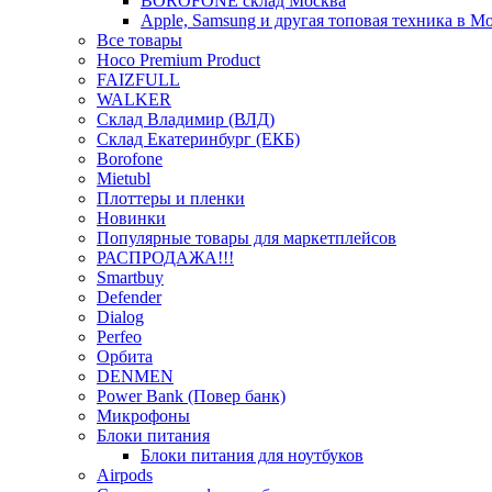
BOROFONE склад Москва
Apple, Samsung и другая топовая техника в М
Все товары
Hoco Premium Product
FAIZFULL
WALKER
Склад Владимир (ВЛД)
Склад Екатеринбург (ЕКБ)
Borofone
Mietubl
Плоттеры и пленки
Новинки
Популярные товары для маркетплейсов
РАСПРОДАЖА!!!
Smartbuy
Defender
Dialog
Perfeo
Орбита
DENMEN
Power Bank (Повер банк)
Микрофоны
Блоки питания
Блоки питания для ноутбуков
Airpods