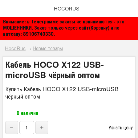
HOCORUS
Внимание: в Телеграмме заказы не принимаются - это
МОШЕННИКИ. Заказ только через сайт(Корзину) и по
ватсапу: 89106740330.
HocoRus
→
Новые товары
Кабель HOCO X122 USB-
microUSB чёрный оптом
Купить Кабель HOCO X122 USB-microUSB
чёрный оптом
В наличии
−
+
Узнать цену