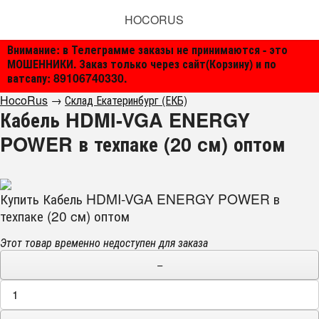
HOCORUS
Внимание: в Телеграмме заказы не принимаются - это
МОШЕННИКИ. Заказ только через сайт(Корзину) и по
ватсапу: 89106740330.
HocoRus
→
Склад Екатеринбург (ЕКБ)
Кабель HDMI-VGA ENERGY
POWER в техпаке (20 cм) оптом
Купить Кабель HDMI-VGA ENERGY POWER в
техпаке (20 cм) оптом
Этот товар временно недоступен для заказа
−