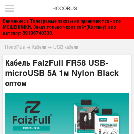
HOCORUS
Внимание: в Телеграмме заказы не принимаются - это
МОШЕННИКИ. Заказ только через сайт(Корзину) и по
ватсапу: 89106740330.
HocoRus
→
Кабели
→
USB кабели
Кабель FaizFull FR58 USB-
microUSB 5А 1м Nylon Black
оптом