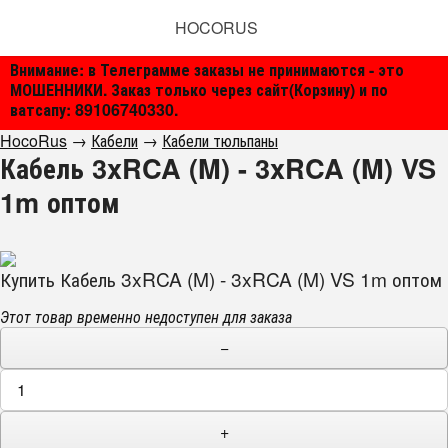
HOCORUS
Внимание: в Телеграмме заказы не принимаются - это
МОШЕННИКИ. Заказ только через сайт(Корзину) и по
ватсапу: 89106740330.
HocoRus
→
Кабели
→
Кабели тюльпаны
Кабель 3xRCA (M) - 3xRCA (M) VS
1m оптом
Купить Кабель 3xRCA (M) - 3xRCA (M) VS 1m оптом
Этот товар временно недоступен для заказа
−
+