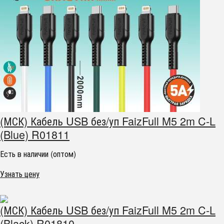
(МСК) Кабель USB без/уп FaizFull M5 2m C-L
(Blue) R01811
Есть в наличии (оптом)
Узнать цену
(МСК) Кабель USB без/уп FaizFull M5 2m C-L
(Black) R01810