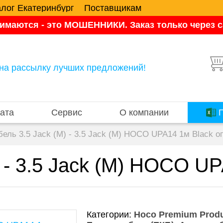
алог Екатеринбург
Поставщикам
имаются - это МОШЕННИКИ. Заказ только через са
на рассылку лучших предложений!
ата
Сервис
О компании
П
бель 3.5 Jack (M) - 3.5 Jack (M) HOCO UPA14 1м Black о
) - 3.5 Jack (M) HOCO U
Категории:
Hoco Premium Prod