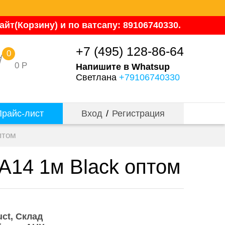
йт(Корзину) и по ватсапу: 89106740330.
+7 (495) 128-86-64
0
0
Р
Напишите в Whatsup
Светлана
+79106740330
райс-лист
Вход
/
Регистрация
птом
PA14 1м Black оптом
uct
Склад