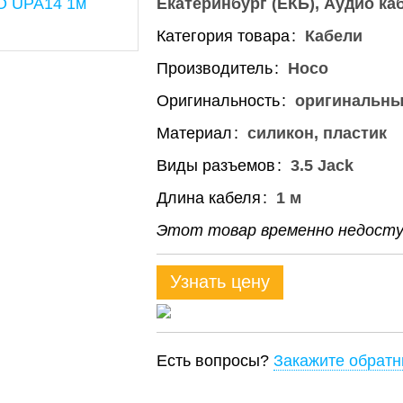
Екатеринбург (ЕКБ)
Аудио ка
Категория товара
Кабели
Производитель
Hoco
Оригинальность
оригинальн
Материал
силикон, пластик
Виды разъемов
3.5 Jack
Длина кабеля
1 м
Этот товар временно недоступ
Узнать цену
Есть вопросы?
Закажите обратн