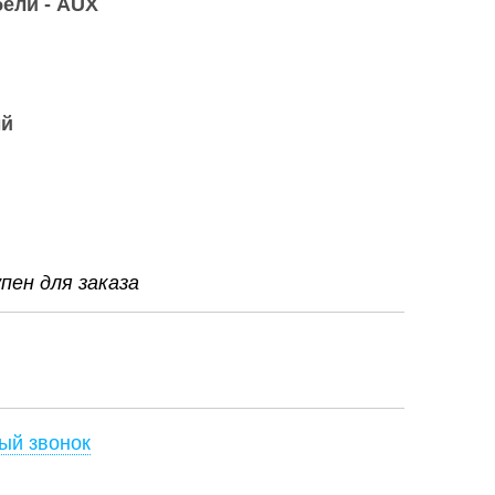
бели - AUX
ый
ен для заказа
ый звонок