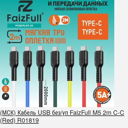
(МСК) Кабель USB без/уп FaizFull M5 2m C-C
(Red) R01819