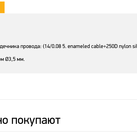
чника провода: (14/0.08 5. enameled cable+250D nylon silk
м Ø3,5 мм.
но покупают