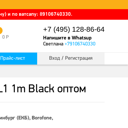
у) и по ватсапу: 89106740330.
+7 (495) 128-86-64
0
0
Р
Напишите в Whatsup
Светлана
+79106740330
Прайс-лист
Вход
/
Регистрация
L1 1m Black оптом
инбург (ЕКБ)
Borofone