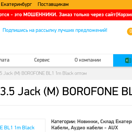
 Екатеринбург
Поставщикам
тся - это МОШЕННИКИ. Заказ только через сайт(Корзин
Подпишись на рассылку лучших предложений!
лата
Сервис
О компании
 3.5 Jack (M) BOROFONE BL1 1m Black оптом
- 3.5 Jack (M) BOROFONE B
Категории:
Новинки
Склад Екатер
Кабели
Аудио кабели - AUX