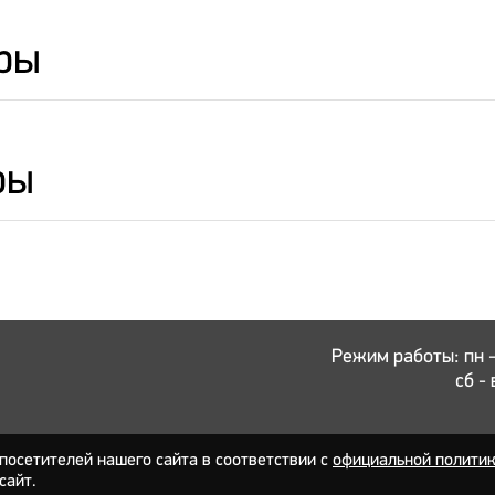
ры
ры
Режим работы: пн - 
сб - 
осетителей нашего сайта в соответствии с
официальной полити
сайт.