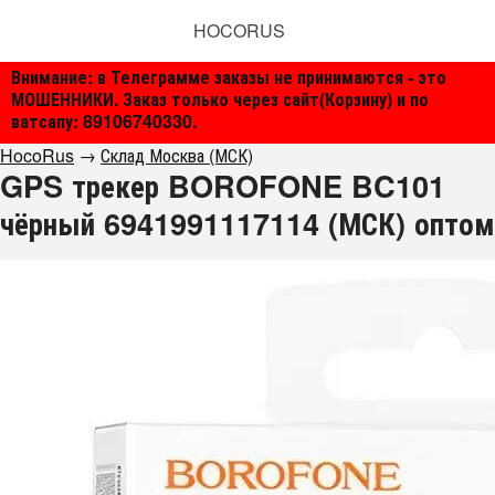
HOCORUS
Внимание: в Телеграмме заказы не принимаются - это
МОШЕННИКИ. Заказ только через сайт(Корзину) и по
ватсапу: 89106740330.
HocoRus
→
Склад Москва (МСК)
GPS трекер BOROFONE BC101
чёрный 6941991117114 (МСК) оптом