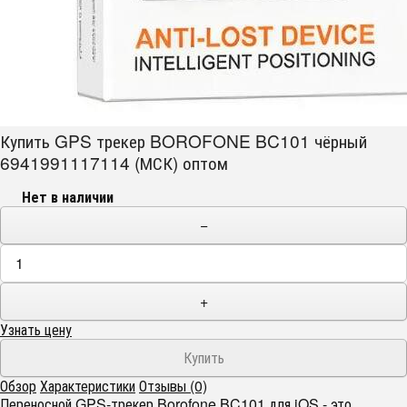
Купить GPS трекер BOROFONE BC101 чёрный
6941991117114 (МСК) оптом
Нет в наличии
−
+
Узнать цену
Обзор
Характеристики
Отзывы (0)
Переносной GPS-трекер Borofone BC101 для iOS - это