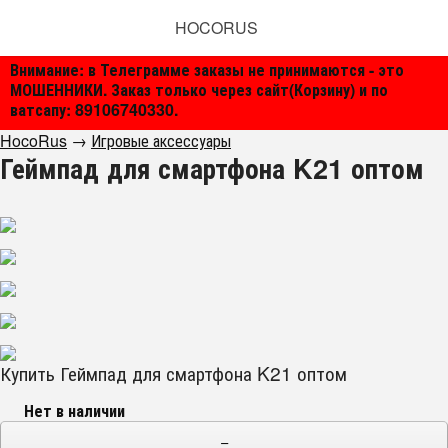
HOCORUS
Внимание: в Телеграмме заказы не принимаются - это
МОШЕННИКИ. Заказ только через сайт(Корзину) и по
ватсапу: 89106740330.
HocoRus
→
Игровые аксессуары
Геймпад для смартфона K21 оптом
Купить Геймпад для смартфона K21 оптом
Нет в наличии
−