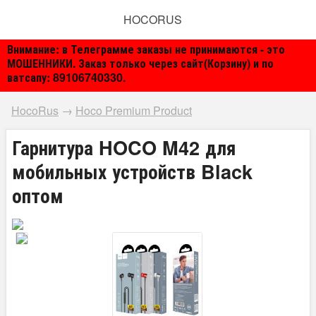
HOCORUS
Внимание: в Телеграмме заказы не принимаются - это
МОШЕННИКИ. Заказ только через сайт(Корзину) и по
ватсапу: 89106740330.
HocoRus
→
Hoco Premium Product
Гарнитура HOCO M42 для
мобильных устройств Black
оптом