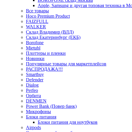
BOROFONE склад Москва
Apple, Samsung и другая топовая техника в М
Все товары
Hoco Premium Product
FAIZFULL
WALKER
Склад Владимир (ВЛД)
Склад Екатеринбург (ЕКБ)
Borofone
Mietubl
Плоттеры и пленки
Новинки
Популярные товары для маркетплейсов
РАСПРОДАЖА!!!
Smartbuy
Defender
Dialog
Perfeo
Орбита
DENMEN
Power Bank (Повер банк)
Микрофоны
Блоки питания
Блоки питания для ноутбуков
Airpods