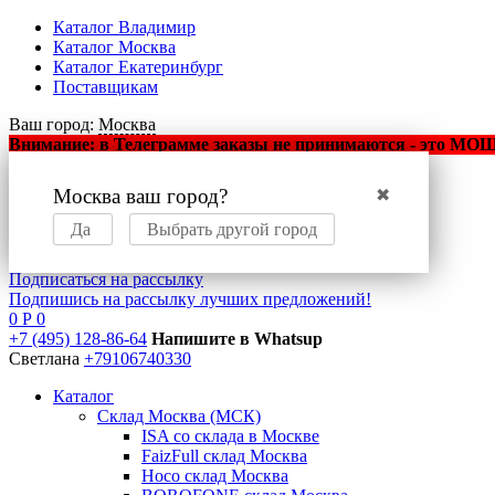
Каталог Владимир
Каталог Москва
Каталог Екатеринбург
Поставщикам
Ваш город:
Москва
Внимание: в Телеграмме заказы не принимаются - это МОШЕ
Москва ваш город?
✖
Оптовый маркетплейс
мобильных аксессуаров
Да
Выбрать другой город
Подписаться на рассылку
Подпишись на рассылку лучших предложений!
0
Р
0
+7 (495) 128-86-64
Напишите в Whatsup
Светлана
+79106740330
Каталог
Склад Москва (МСК)
ISA со склада в Москве
FaizFull склад Москва
Hoco склад Москва