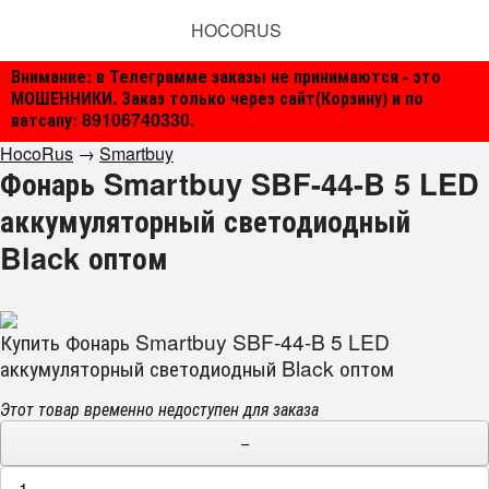
HOCORUS
Внимание: в Телеграмме заказы не принимаются - это
МОШЕННИКИ. Заказ только через сайт(Корзину) и по
ватсапу: 89106740330.
HocoRus
→
Smartbuy
Фонарь Smartbuy SBF-44-B 5 LED
аккумуляторный светодиодный
Black оптом
Купить Фонарь Smartbuy SBF-44-B 5 LED
аккумуляторный светодиодный Black оптом
Этот товар временно недоступен для заказа
−