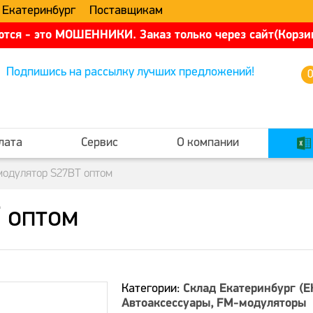
 Екатеринбург
Поставщикам
тся - это МОШЕННИКИ. Заказ только через сайт(Корзин
Подпишись на рассылку лучших предложений!
лата
Сервис
О компании
одулятор S27BT оптом
 оптом
Категории:
Склад Екатеринбург (Е
Автоаксессуары
FM-модуляторы