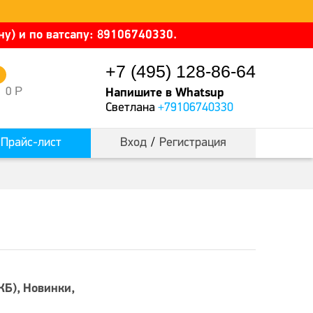
у) и по ватсапу: 89106740330.
+7 (495) 128-86-64
0
Р
0
Напишите в Whatsup
Светлана
+79106740330
Прайс-лист
Вход
/
Регистрация
КБ)
Новинки