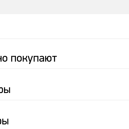
но покупают
ры
ры