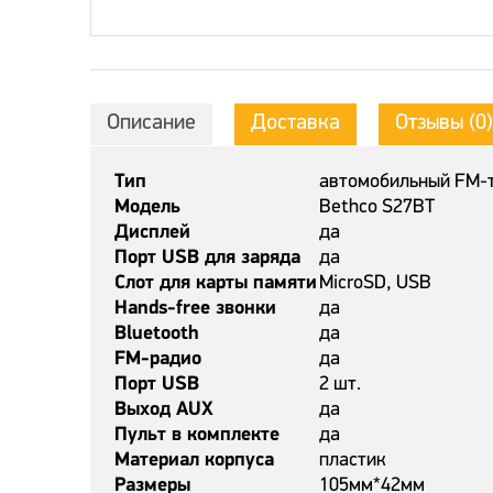
Описание
Доставка
Отзывы (0)
Тип
автомобильный FM-
Модель
Bethco S27BT
Дисплей
да
Порт USB для заряда
да
Слот для карты памяти
MicroSD, USB
Hands-free звонки
да
Bluetooth
да
FM-радио
да
Порт USB
2 шт.
Выход AUX
да
Пульт в комплекте
да
Материал корпуса
пластик
Размеры
105мм*42мм