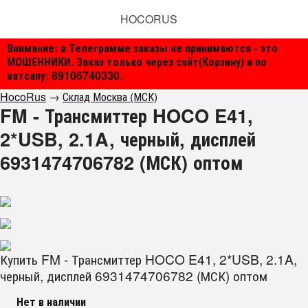
HOCORUS
Внимание: в Телеграмме заказы не принимаются - это
МОШЕННИКИ. Заказ только через сайт(Корзину) и по
ватсапу: 89106740330.
HocoRus
→
Склад Москва (МСК)
FM - Трансмиттер HOCO E41,
2*USB, 2.1A, черный, дисплей
6931474706782 (МСК) оптом
Купить FM - Трансмиттер HOCO E41, 2*USB, 2.1A,
черный, дисплей 6931474706782 (МСК) оптом
Нет в наличии