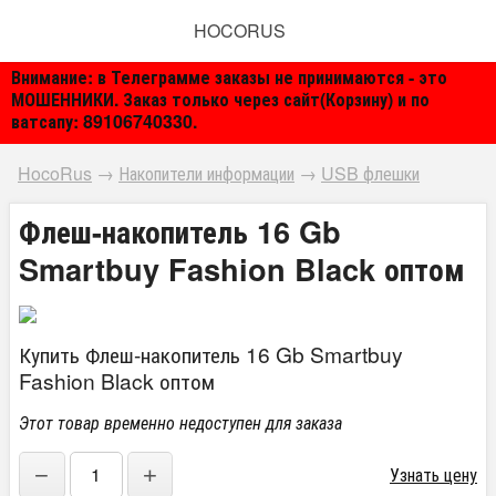
HOCORUS
Внимание: в Телеграмме заказы не принимаются - это
МОШЕННИКИ. Заказ только через сайт(Корзину) и по
ватсапу: 89106740330.
HocoRus
→
Накопители информации
→
USB флешки
Флеш-накопитель 16 Gb
Smartbuy Fashion Black оптом
Купить Флеш-накопитель 16 Gb Smartbuy
Fashion Black оптом
Этот товар временно недоступен для заказа
−
+
Узнать цену