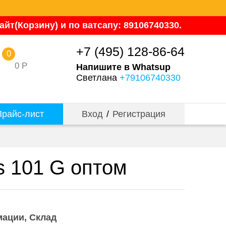
йт(Корзину) и по ватсапу: 89106740330.
+7 (495) 128-86-64
0
0
Р
Напишите в Whatsup
Светлана
+79106740330
райс-лист
Вход
/
Регистрация
s 101 G оптом
мации
Склад