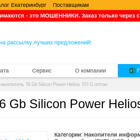
алог Екатеринбург
Поставщикам
имаются - это МОШЕННИКИ. Заказ только через са
на рассылку лучших предложений!
ата
Сервис
О компании
П
акопитель 16 Gb Silicon Power Helios 101 G оптом
 Gb Silicon Power Helio
Категории:
Накопители инфор