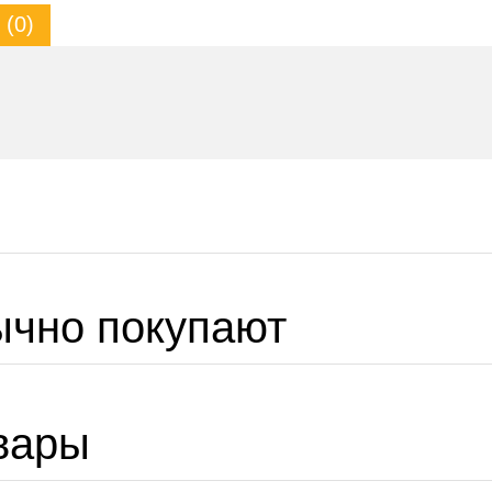
(0)
ычно покупают
вары