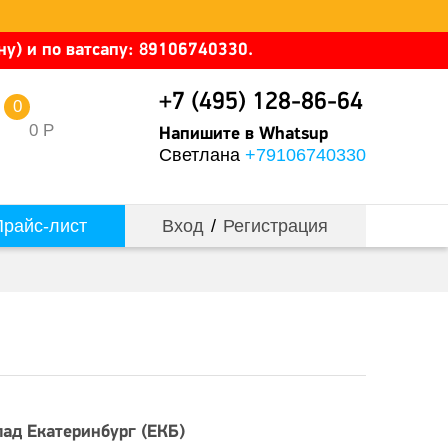
у) и по ватсапу: 89106740330.
+7 (495) 128-86-64
0
0
Р
Напишите в Whatsup
Светлана
+79106740330
райс-лист
Вход
/
Регистрация
лад Екатеринбург (ЕКБ)