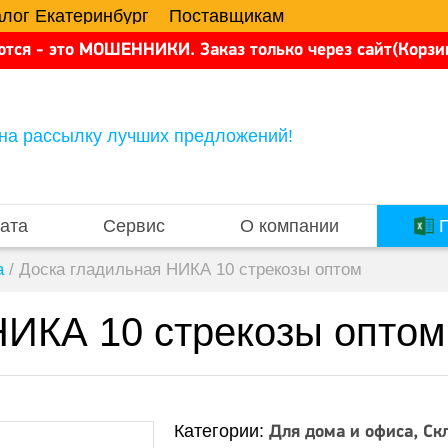
алог Екатеринбург
Поставщикам
тся - это МОШЕННИКИ. Заказ только через сайт(Корзин
на рассылку лучших предложений!
ата
Сервис
О компании
П
а
/
Доска гладильная НИКА 10 стрекозы оптом
НИКА 10 стрекозы оптом
Категории:
Для дома и офиса
Ск