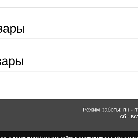
вары
вары
Режим работы: пн - пт
сб - вс