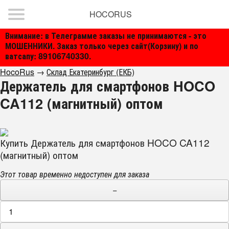
HOCORUS
Внимание: в Телеграмме заказы не принимаются - это
МОШЕННИКИ. Заказ только через сайт(Корзину) и по
ватсапу: 89106740330.
HocoRus
→
Склад Екатеринбург (ЕКБ)
Держатель для смартфонов HOCO
CA112 (магнитный) оптом
Купить Держатель для смартфонов HOCO CA112
(магнитный) оптом
Этот товар временно недоступен для заказа
−