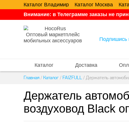
Каталог Владимир
Каталог Москва
Кат
Внимание: в Телеграмме заказы не прин
Оптовый маркетплейс
Подпишись 
мобильных аксессуаров
Каталог
Доставка
Опл
Главная
/
Каталог
/
FAIZFULL
/
Держатель автомобиль
Держатель автомоби
воздуховод Black о