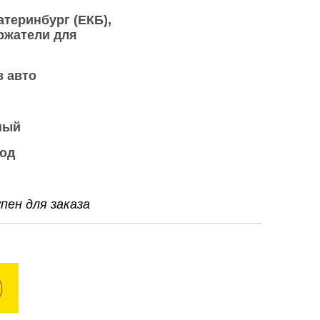
атеринбург (ЕКБ)
ржатели для
в авто
ный
вод
ен для заказа