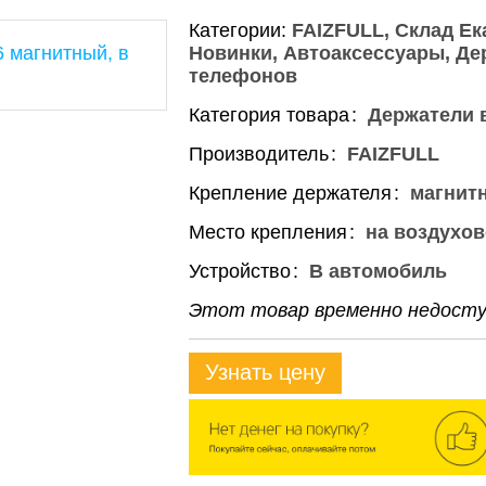
Категории:
FAIZFULL
Склад Ек
Новинки
Автоаксессуары
Де
телефонов
Категория товара
Держатели 
Производитель
FAIZFULL
Крепление держателя
магнит
Место крепления
на воздухо
Устройство
В автомобиль
Этот товар временно недоступ
Узнать цену