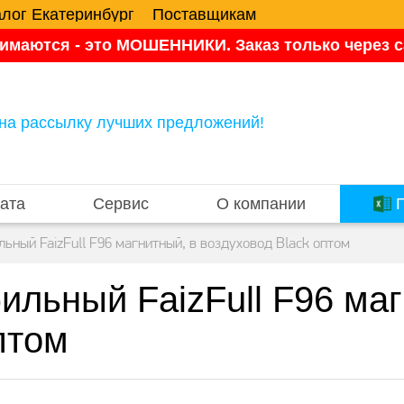
алог Екатеринбург
Поставщикам
имаются - это МОШЕННИКИ. Заказ только через са
на рассылку лучших предложений!
ата
Сервис
О компании
П
ный FaizFull F96 магнитный, в воздуховод Black оптом
льный FaizFull F96 маг
птом