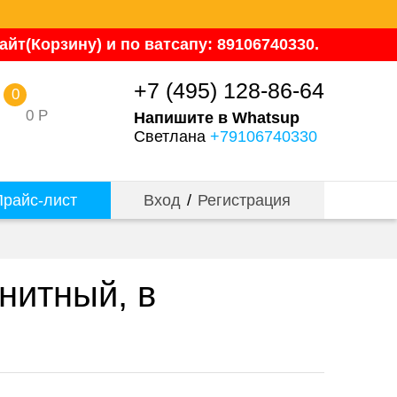
йт(Корзину) и по ватсапу: 89106740330.
+7 (495) 128-86-64
0
0
Р
Напишите в Whatsup
Светлана
+79106740330
райс-лист
Вход
/
Регистрация
нитный, в