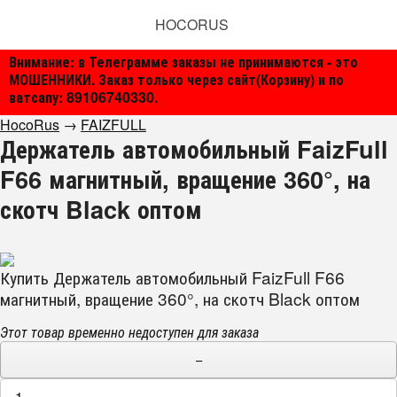
HOCORUS
Внимание: в Телеграмме заказы не принимаются - это
МОШЕННИКИ. Заказ только через сайт(Корзину) и по
ватсапу: 89106740330.
HocoRus
→
FAIZFULL
Держатель автомобильный FaizFull
F66 магнитный, вращение 360°, на
скотч Black оптом
Купить Держатель автомобильный FaizFull F66
магнитный, вращение 360°, на скотч Black оптом
Этот товар временно недоступен для заказа
−