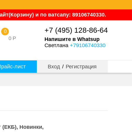
йт(Корзину) и по ватсапу: 89106740330.
+7 (495) 128-86-64
0
0
Р
Напишите в Whatsup
Светлана
+79106740330
райс-лист
Вход
/
Регистрация
 (ЕКБ)
Новинки