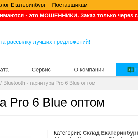
алог Екатеринбург
Поставщикам
имаются - это МОШЕННИКИ. Заказ только через са
на рассылку лучших предложений!
ата
Сервис
О компании
П
/
Bluetooth - гарнитура Pro 6 Blue оптом
ра Pro 6 Blue оптом
Категории:
Склад Екатеринбург