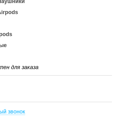
 наушники
irpods
pods
ые
ен для заказа
ый звонок