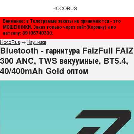
HOCORUS
Внимание: в Телеграмме заказы не принимаются - это
МОШЕННИКИ. Заказ только через сайт(Корзину) и по
ватсапу: 89106740330.
HocoRus
→
Наушники
Bluetooth - гарнитура FaizFull FAIZ
300 ANC, TWS вакуумные, BT5.4,
40/400mAh Gold оптом