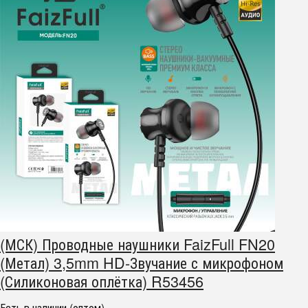
(МСК) Проводные наушники FaizFull FN20
(Метал) 3,5mm HD-Звучание с микрофоном
(Силиконовая оплётка) R53456
Есть в наличии (оптом)