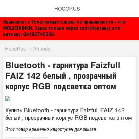
HOCORUS
Внимание: в Телеграмме заказы не принимаются - это
МОШЕННИКИ. Заказ только через сайт(Корзину) и по
ватсапу: 89106740330.
HocoRus
→
Airpods
Bluetooth - гарнитура Faizfull
FAIZ 142 белый , прозрачный
корпус RGB подсветка оптом
Купить Bluetooth - гарнитура Faizfull FAIZ 142
белый , прозрачный корпус RGB подсветка оптом
Этот товар временно недоступен для заказа