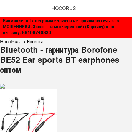
HOCORUS
Внимание: в Телеграмме заказы не принимаются - это
МОШЕННИКИ. Заказ только через сайт(Корзину) и по
ватсапу: 89106740330.
HocoRus
→
Новинки
Bluetooth - гарнитура Borofone
BE52 Ear sports BT earphones
оптом