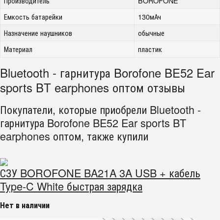
Производитель
BOROFONE
Емкость батарейки
130мАч
Назначение наушников
обычные
Материал
пластик
Bluetooth - гарнитура Borofone BE52 Ear
sports BT earphones оптом отзывы
Покупатели, которые приобрели Bluetooth -
гарнитура Borofone BE52 Ear sports BT
earphones оптом, также купили
СЗУ BOROFONE BA21A 3A USB + кабель
Type-C White быстрая зарядка
Нет в наличии