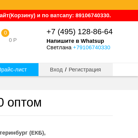
йт(Корзину) и по ватсапу: 89106740330.
+7 (495) 128-86-64
0
0
Р
Напишите в Whatsup
Светлана
+79106740330
райс-лист
Вход
/
Регистрация
0 оптом
теринбург (ЕКБ)