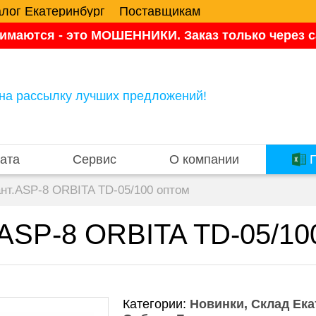
алог Екатеринбург
Поставщикам
имаются - это МОШЕННИКИ. Заказ только через са
на рассылку лучших предложений!
ата
Сервис
О компании
П
ант.ASP-8 ORBITA TD-05/100 оптом
.ASP-8 ORBITA TD-05/10
Категории:
Новинки
Склад Ека