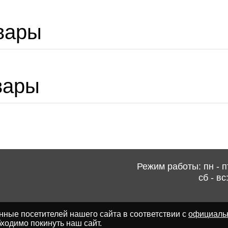
вары
вары
Режим работы: пн - пт
сб - вс
ные посетителей нашего сайта в соответствии с
официаль
ходимо покинуть наш сайт.